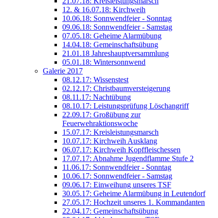
21.07.18: Kreisleistungsmarsch
12. & 16.07.18: Kirchweih
10.06.18: Sonnwendfeier - Sonntag
09.06.18: Sonnwendfeier - Samstag
07.05.18: Geheime Alarmübung
14.04.18: Gemeinschaftsübung
21.01.18 Jahreshauptversammlung
05.01.18: Wintersonnwend
Galerie 2017
08.12.17: Wissenstest
02.12.17: Christbaumversteigerung
08.11.17: Nachtübung
08.10.17: Leistungsprüfung Löschangriff
22.09.17: Großübung zur
Feuerwehraktionswoche
15.07.17: Kreisleistungsmarsch
10.07.17: Kirchweih Ausklang
06.07.17: Kirchweih Kopffleischessen
17.07.17: Abnahme Jugendflamme Stufe 2
11.06.17: Sonnwendfeier - Sonntag
10.06.17: Sonnwendfeier - Samstag
09.06.17: Einweihung unseres TSF
30.05.17: Geheime Alarmübung in Leutendorf
27.05.17: Hochzeit unseres 1. Kommandanten
22.04.17: Gemeinschaftsübung