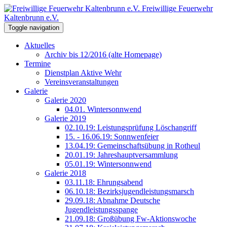
Freiwillige Feuerwehr
Kaltenbrunn e.V.
Toggle navigation
Aktuelles
Archiv bis 12/2016 (alte Homepage)
Termine
Dienstplan Aktive Wehr
Vereinsveranstaltungen
Galerie
Galerie 2020
04.01. Wintersonnwend
Galerie 2019
02.10.19: Leistungsprüfung Löschangriff
15. - 16.06.19: Sonnwenfeier
13.04.19: Gemeinschaftsübung in Rotheul
20.01.19: Jahreshauptversammlung
05.01.19: Wintersonnwend
Galerie 2018
03.11.18: Ehrungsabend
06.10.18: Bezirksjugendleistungsmarsch
29.09.18: Abnahme Deutsche
Jugendleistungsspange
21.09.18: Großübung Fw-Aktionswoche